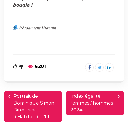
bougie !
𝑅𝑒́𝑠𝑜𝑙𝑢𝑚𝑒𝑛𝑡 𝐻𝑢𝑚𝑎𝑖𝑛
6201
Portrait de
Index égalité
Dominique Simon,
femmes / hommes
Directrice
2024
d'Habitat de l'Ill