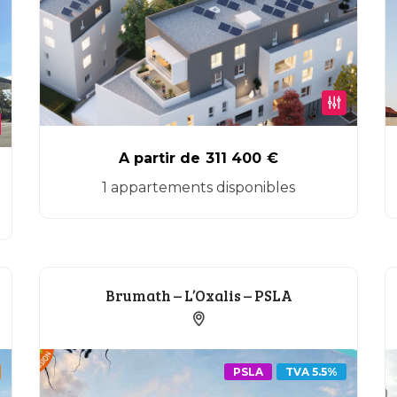
A partir de
311 400
€
1 appartements disponibles
Brumath – L’Oxalis – PSLA
PSLA
TVA 5.5%