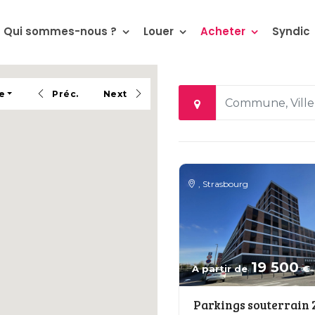
Qui sommes-nous ?
Louer
Acheter
Syndic
e
Préc.
Next
,
Strasbourg
19 500
A partir de
€
Parkings souterrain 