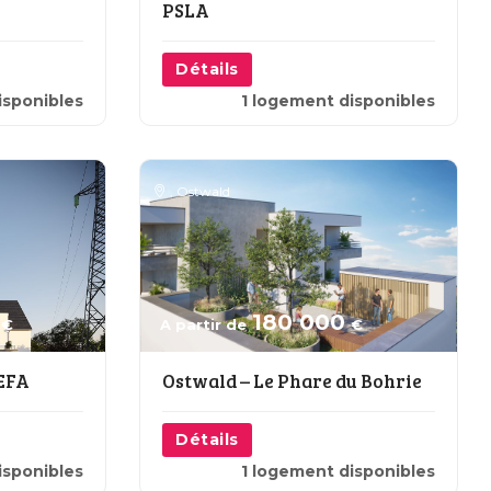
PSLA
Détails
isponibles
1 logement disponibles
,
Ostwald
180 000
€
A partir de
€
VEFA
Ostwald – Le Phare du Bohrie
Détails
isponibles
1 logement disponibles