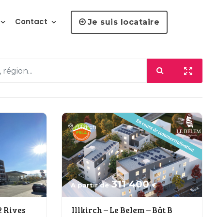
Contact
Je suis locataire
,
Illkirch
311 400
A partir de
€
2 Rives
Illkirch – Le Belem – Bât B