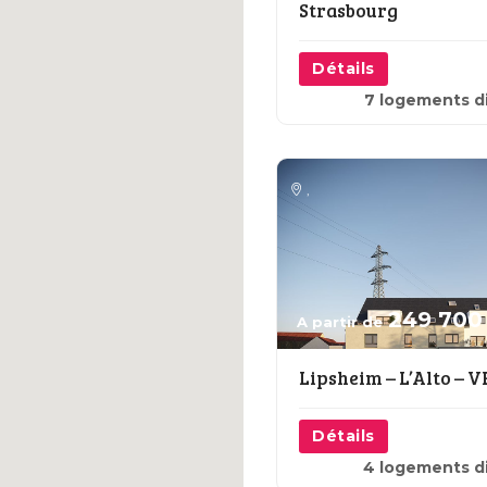
Strasbourg
Détails
7 logements d
,
249 700
A partir de
Lipsheim – L’Alto – 
Détails
4 logements d